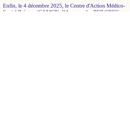
Enfin, le 4 décembre 2025, le Centre d'Action Médico-
Social Précoce (CAMSP) d’Auxerre des PEP CBFC a
signé une convention avec le Centre hospitalier
d’Auxerre dans l’objectif de repérer précocement les
troubles du développement moteur chez les enfants
présentant une vulnérabilité médicale. Ce partenariat
vise à mieux accompagner les nouveaux nés.
Toutes ces initiatives témoignent de l’engagement des
PEP pour permettre à chaque enfant de bénéficier
précocement de soins et d’un accompagnement de
qualité.